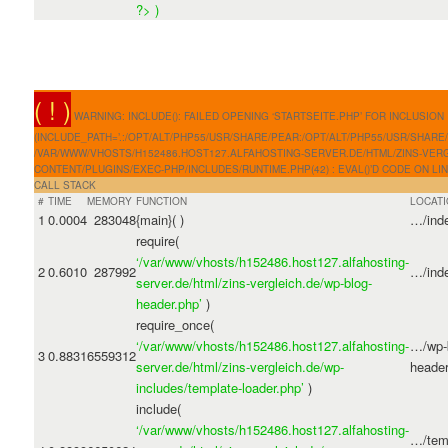
?>
)
( ! )
WARNING: INCLUDE(): FAILED OPENING ‘STARTSEITE.PHP’ FOR INCLUSION
(INCLUDE_PATH=’.:/OPT/ALT/PHP55/USR/SHARE/PEAR:/OPT/ALT/PHP55/USR/SHARE/P
/VAR/WWW/VHOSTS/H152486.HOST127.ALFAHOSTING-SERVER.DE/HTML/ZINS-VERG
CONTENT/PLUGINS/EXEC-PHP/INCLUDES/RUNTIME.PHP(42) : EVAL()’D CODE ON LI
CALL STACK
#
TIME
MEMORY
FUNCTION
LOCAT
1
0.0004
283048
{main}( )
…/ind
require(
‘/var/www/vhosts/h152486.host127.alfahosting-
2
0.6010
287992
…/ind
server.de/html/zins-vergleich.de/wp-blog-
header.php’
)
require_once(
‘/var/www/vhosts/h152486.host127.alfahosting-
…/wp-
3
0.8831
6559312
server.de/html/zins-vergleich.de/wp-
header
includes/template-loader.php’
)
include(
‘/var/www/vhosts/h152486.host127.alfahosting-
…/tem