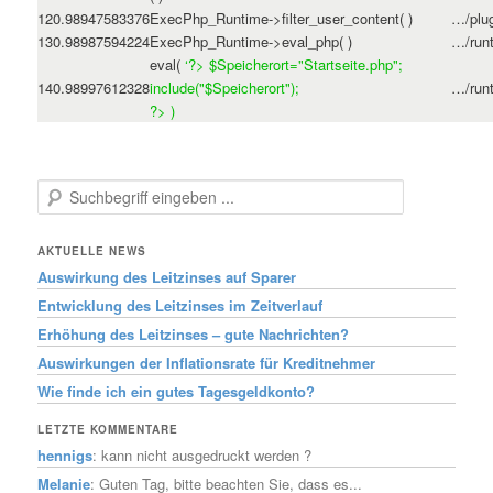
12
0.9894
7583376
ExecPhp_Runtime->filter_user_content( )
…/plu
13
0.9898
7594224
ExecPhp_Runtime->eval_php( )
…/run
eval(
‘?>
$Speicherort="Startseite.php";
14
0.9899
7612328
include("$Speicherort");
…/run
?>
)
Suchen
AKTUELLE NEWS
Auswirkung des Leitzinses auf Sparer
Entwicklung des Leitzinses im Zeitverlauf
Erhöhung des Leitzinses – gute Nachrichten?
Auswirkungen der Inflationsrate für Kreditnehmer
Wie finde ich ein gutes Tagesgeldkonto?
LETZTE KOMMENTARE
hennigs
: kann nicht ausgedruckt werden ?
Melanie
: Guten Tag, bitte beachten Sie, dass es...