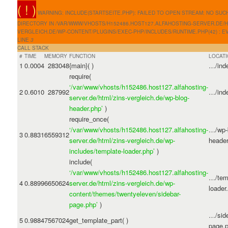
( ! )
WARNING: INCLUDE(STARTSEITE.PHP): FAILED TO OPEN STREAM: NO SUCH
DIRECTORY IN /VAR/WWW/VHOSTS/H152486.HOST127.ALFAHOSTING-SERVER.DE/H
VERGLEICH.DE/WP-CONTENT/PLUGINS/EXEC-PHP/INCLUDES/RUNTIME.PHP(42) : EV
LINE
3
CALL STACK
#
TIME
MEMORY
FUNCTION
LOCAT
1
0.0004
283048
{main}( )
…/ind
require(
‘/var/www/vhosts/h152486.host127.alfahosting-
2
0.6010
287992
…/ind
server.de/html/zins-vergleich.de/wp-blog-
header.php’
)
require_once(
‘/var/www/vhosts/h152486.host127.alfahosting-
…/wp-
3
0.8831
6559312
server.de/html/zins-vergleich.de/wp-
header
includes/template-loader.php’
)
include(
‘/var/www/vhosts/h152486.host127.alfahosting-
…/tem
4
0.8899
6650624
server.de/html/zins-vergleich.de/wp-
loader
content/themes/twentyeleven/sidebar-
page.php’
)
…/side
5
0.9884
7567024
get_template_part( )
page.