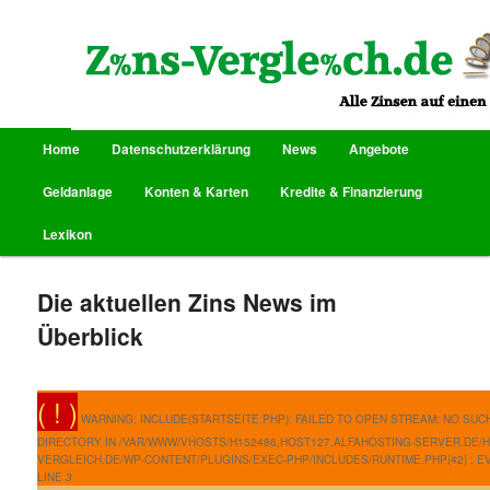
Alle Zinsen auf einen Blick
Zins-Vergleich.de
Hauptmenü
Home
Datenschutzerklärung
News
Angebote
Zum Inhalt wechseln
Zum sekundären Inhalt wechseln
Geldanlage
Konten & Karten
Kredite & Finanzierung
Lexikon
Die aktuellen Zins News im
Überblick
( ! )
WARNING: INCLUDE(STARTSEITE.PHP): FAILED TO OPEN STREAM: NO SUCH
DIRECTORY IN /VAR/WWW/VHOSTS/H152486.HOST127.ALFAHOSTING-SERVER.DE/H
VERGLEICH.DE/WP-CONTENT/PLUGINS/EXEC-PHP/INCLUDES/RUNTIME.PHP(42) : EV
LINE
3