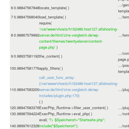
…/gene
6
0.9884
7567848
locate_template( )
templa
7
0.9884
7568040
load_template( )
…/tem
require(
‘/var/www/vhosts/h152486.host127.alfahosting-
8
0.9886
7579992
server.de/html/zins-vergleich.de/wp-
…/tem
content/themes/twentyeleven/content-
page.php’
)
…/con
9
0.9893
7581192
the_content( )
page.
…/pos
10
0.9894
7581776
apply_filters( )
templa
call_user_func_array:
{/var/www/vhosts/h152486.host127.alfahosting-
11
0.9894
7583200
server.de/html/zins-vergleich.de/wp-
…/plu
includes/plugin.php:170}
( )
12
0.9894
7583376
ExecPhp_Runtime->filter_user_content( )
…/plu
13
0.9898
7594224
ExecPhp_Runtime->eval_php( )
…/run
eval(
‘?>
$Speicherort="Startseite.php";
14
0.9899
7612328
include("$Speicherort");
…/run