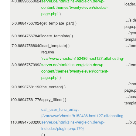
4
0.8899
6650624
server.de/html/zins-vergleich.de/wp-
loader
content/themes/twentyeleven/sidebar-
page.php’
)
…/side
5
0.9884
7567024
get_template_part( )
page.
…/gene
6
0.9884
7567848
locate_template( )
templa
7
0.9884
7568040
load_template( )
…/tem
require(
‘/var/www/vhosts/h152486.host127.alfahosting-
8
0.9886
7579992
server.de/html/zins-vergleich.de/wp-
…/tem
content/themes/twentyeleven/content-
page.php’
)
…/con
9
0.9893
7581192
the_content( )
page.
…/pos
10
0.9894
7581776
apply_filters( )
templa
call_user_func_array:
{/var/www/vhosts/h152486.host127.alfahosting-
11
0.9894
7583200
server.de/html/zins-vergleich.de/wp-
…/plu
includes/plugin.php:170}
( )