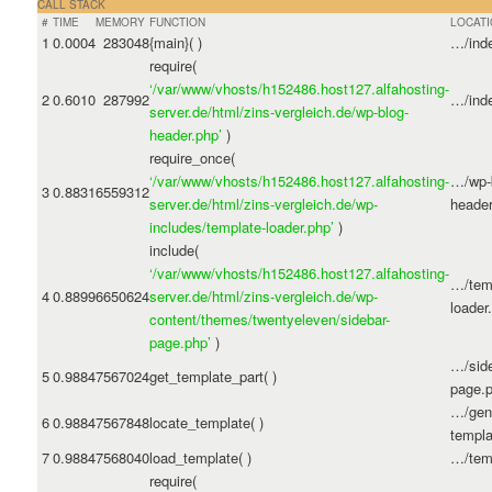
CALL STACK
#
TIME
MEMORY
FUNCTION
LOCAT
1
0.0004
283048
{main}( )
…/ind
require(
‘/var/www/vhosts/h152486.host127.alfahosting-
2
0.6010
287992
…/ind
server.de/html/zins-vergleich.de/wp-blog-
header.php’
)
require_once(
‘/var/www/vhosts/h152486.host127.alfahosting-
…/wp-
3
0.8831
6559312
server.de/html/zins-vergleich.de/wp-
header
includes/template-loader.php’
)
include(
‘/var/www/vhosts/h152486.host127.alfahosting-
…/tem
4
0.8899
6650624
server.de/html/zins-vergleich.de/wp-
loader
content/themes/twentyeleven/sidebar-
page.php’
)
…/side
5
0.9884
7567024
get_template_part( )
page.
…/gene
6
0.9884
7567848
locate_template( )
templa
7
0.9884
7568040
load_template( )
…/tem
require(