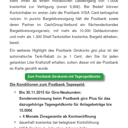
steht Ihnen ab einem monatlichen Geldeingang von 1.000€
kostenfrei zur Verfügung (sonst 5,90€). Bei Bedarf können
Kontoinhaber im ersten Jahr die Postbank VISA Card beitragsfrei
nutzen. In puncto Bargeldversorgung hält die Postbank sowie
deren Partner im CashGroup-Verbund ein flächendeckendes
Bargeldversorgungsnetz, mit mehr als 10.000 Geldautomaten
und mehr als 1.300 Shell-Tankstellen kostenlos Bargeld abheben,
bereit.
Ein weiteres Highlight des Postbank Girokonto
giro plus
ist der
automatische Tank-Rabatt zu je 1 Cent, den Sie für jeden
getankten Liter Kraftstoff erhalten, sofern dieser mit der Postbank
ec-Karte gezahlt wurde.
Zum Postbank Girokonto mit Tagesgeldkonto
Die Konditionen zum Postbank Tagesgeld:
Bis 30.11.2015 für Giro-Neukunden:
Sonderverzinsung beim Postbank giro Plus für das
dazugehörige Tagesgeldkonto
für Anlagebeträge bis
15.000€
+ 4 Monate Zinsgarantie ab Kontoeröffnung
dauerhaft kostenlos bei belegloser Kontoführung