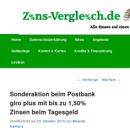
Alle Zinsen auf einen Blick
Zins-Vergleich.de
Hauptmenü
Home
Datenschutzerklärung
News
Angebote
Zum Inhalt wechseln
Zum sekundären Inhalt wechseln
Geldanlage
Konten & Karten
Kredite & Finanzierung
Lexikon
Artikelnavigation
←
Vorherige
Nächste
→
Sonderaktion beim Postbank
giro plus mit bis zu 1,50%
Zinsen beim Tagesgeld
Veröffentlicht am
23. Oktober 2015
von
Melanie
Kamara